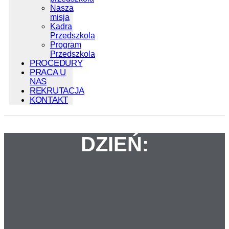
Nasza
misja
Kadra
Przedszkola
Program
Przedszkola
PROCEDURY
PRACA U
NAS
REKRUTACJA
KONTAKT
DZIEŃ: