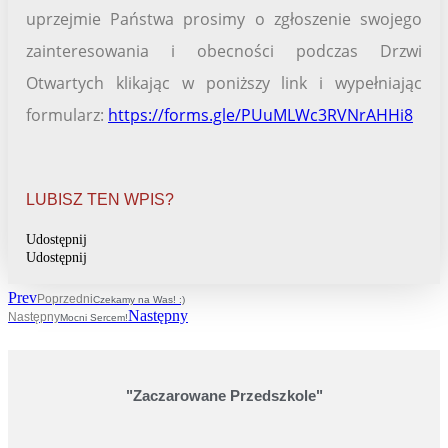
uprzejmie Państwa prosimy o zgłoszenie swojego
zainteresowania i obecności podczas Drzwi
Otwartych klikając w poniższy link i wypełniając
formularz:
https://forms.gle/PUuMLWc3RVNrAHHi8
LUBISZ TEN WPIS?
Udostępnij
Udostępnij
Prev
Poprzedni
Czekamy na Was! :)
Następny
Następny
Mocni Sercem!
"Zaczarowane Przedszkole"