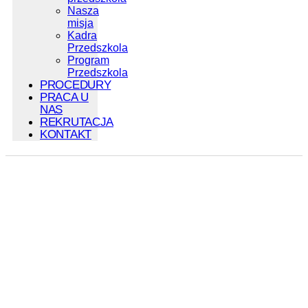
Nasza
misja
Kadra
Przedszkola
Program
Przedszkola
PROCEDURY
PRACA U
NAS
REKRUTACJA
KONTAKT