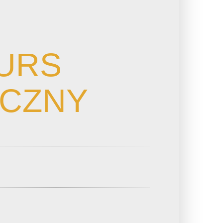
URS
YCZNY