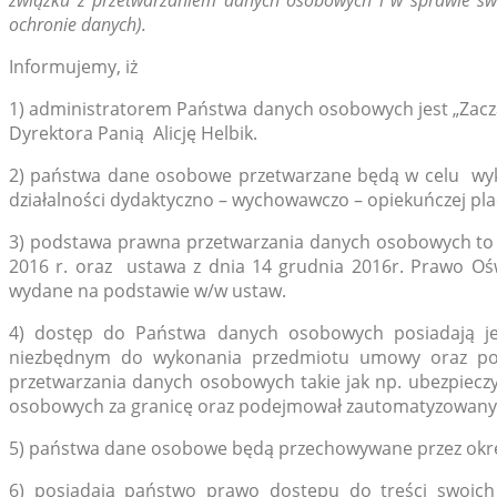
związku z przetwarzaniem danych osobowych i w sprawie sw
ochronie danych).
Informujemy, iż
1) administratorem Państwa danych osobowych jest „Zacza
Dyrektora Panią Alicję Helbik.
2) państwa dane osobowe przetwarzane będą w celu wyko
działalności dydaktyczno – wychowawczo – opiekuńczej pla
3) podstawa prawna przetwarzania danych osobowych to a
2016 r. oraz ustawa z dnia 14 grudnia 2016r. Prawo Ośw
wydane na podstawie w/w ustaw.
4) dostęp do Państwa danych osobowych posiadają je
niezbędnym do wykonania przedmiotu umowy oraz pod
przetwarzania danych osobowych takie jak np. ubezpieczy
osobowych za granicę oraz podejmował zautomatyzowanych
5) państwa dane osobowe będą przechowywane przez okres
6) posiadają państwo prawo dostępu do treści swoich 