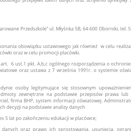
obodnego przepływu takich danych oraz uchylenia dyrektywy 
rowane Przedszkole” ul. Młyśnka 5B, 64-600 Oborniki, tel.
nania obowiązku ustawowego jak również w celu realizacj
cówki oraz w celu promocji placówki.
rt. 6 ust.1 pkt. A,b,c ogólnego rozporządzenia o ochroni
iatowe oraz ustawa z 7 września 1991r. o systemie oświa
dynie osoby legitymujące się stosownym upoważnieniem
mioty zewnętrzne na podstawie przepisów prawa lub
ciel, firma BHP, system informacji oświatowej. Administra
 decyzji na podstawie analizy danych
 5 lat po zakończeniu edukacji w placówce;
danych oraz prawo ich sprostowania, usunięcia, ograni