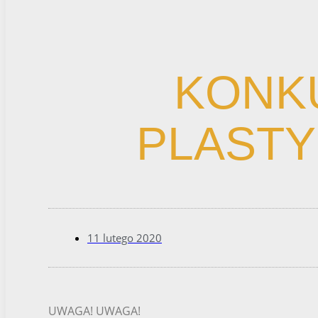
KONK
PLAST
11 lutego 2020
UWAGA! UWAGA!