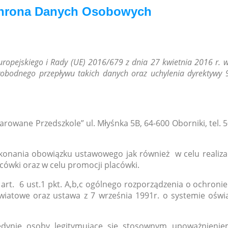
hrona Danych Osobowych
Europejskiego i Rady (UE) 2016/679 z dnia 27 kwietnia 2016 r. 
obodnego przepływu takich danych oraz uchylenia dyrektywy 
rowane Przedszkole” ul. Młyśnka 5B, 64-600 Oborniki, tel.
nania obowiązku ustawowego jak również w celu realizacj
cówki oraz w celu promocji placówki.
rt. 6 ust.1 pkt. A,b,c ogólnego rozporządzenia o ochroni
iatowe oraz ustawa z 7 września 1991r. o systemie oświa
dynie osoby legitymujące się stosownym upoważnieniem