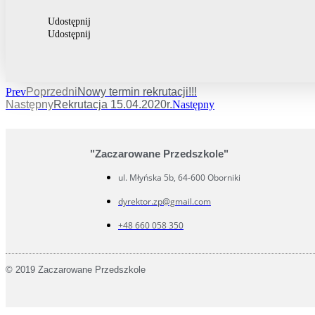
Udostępnij
Udostępnij
Prev
Poprzedni
Nowy termin rekrutacji!!!
Następny
Rekrutacja 15.04.2020r.
Następny
"Zaczarowane Przedszkole"
ul. Młyńska 5b, 64-600 Oborniki
dyrektor.zp@gmail.com
+48 660 058 350
© 2019 Zaczarowane Przedszkole