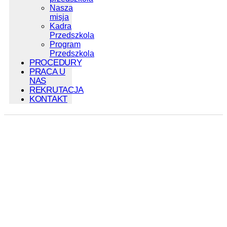
Nasza
misja
Kadra
Przedszkola
Program
Przedszkola
PROCEDURY
PRACA U
NAS
REKRUTACJA
KONTAKT