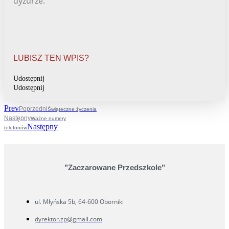
dyżurze.
LUBISZ TEN WPIS?
Udostępnij
Udostępnij
Prev
Poprzedni
Świąteczne życzenia
Następny
Ważne numery
Następny
telefonów
"Zaczarowane Przedszkole"
ul. Młyńska 5b, 64-600 Oborniki
dyrektor.zp@gmail.com