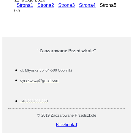
Strona
1
Strona
2
Strona
3
Strona
4
Strona
5
"Zaczarowane Przedszkole"
ul. Młyńska 5b, 64-600 Oborniki
dyrektor.zp@gmail.com
+48 660 058 350
© 2019 Zaczarowane Przedszkole
Facebook-f