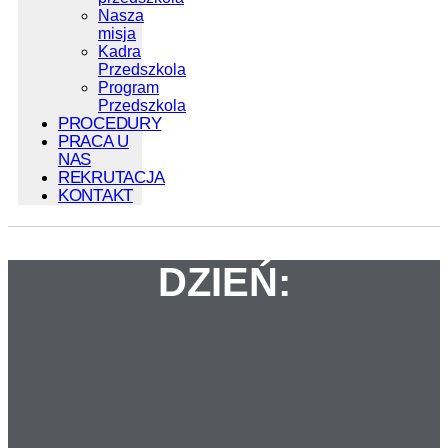
Nasza
misja
Kadra
Przedszkola
Program
Przedszkola
PROCEDURY
PRACA U
NAS
REKRUTACJA
KONTAKT
DZIEŃ: