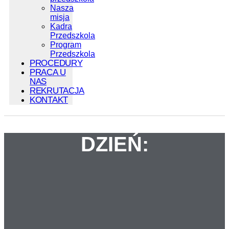
Nasza
misja
Kadra
Przedszkola
Program
Przedszkola
PROCEDURY
PRACA U
NAS
REKRUTACJA
KONTAKT
DZIEŃ: